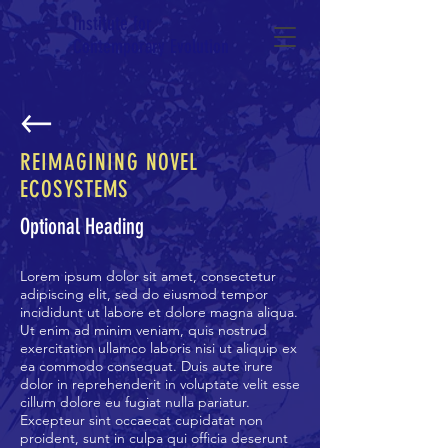
Institute for
Contemporary Evolution
REIMAGINING NOVEL
ECOSYSTEMS
Optional Heading
Lorem ipsum dolor sit amet, consectetur
adipiscing elit, sed do eiusmod tempor
incididunt ut labore et dolore magna aliqua.
Ut enim ad minim veniam, quis nostrud
exercitation ullamco laboris nisi ut aliquip ex
ea commodo consequat. Duis aute irure
dolor in reprehenderit in voluptate velit esse
cillum dolore eu fugiat nulla pariatur.
Excepteur sint occaecat cupidatat non
proident, sunt in culpa qui officia deserunt