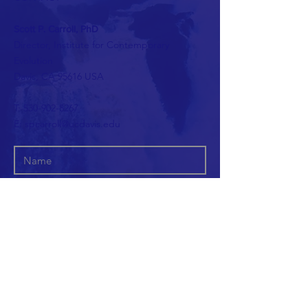
Scott P. Carroll, PhD
Director,
Institute
for Contemporary
Evolution
Davis, CA 95616 USA
T:
530-902-8267
E:
spcarroll@ucdavis.edu